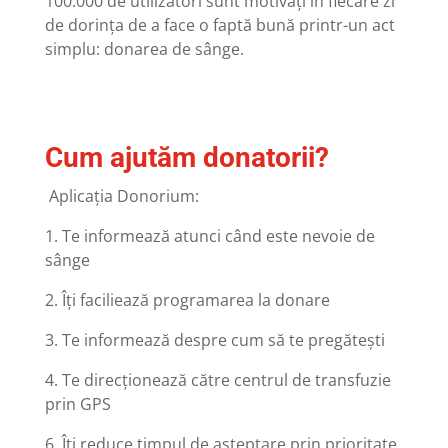
100.000 de utilizatori sunt motivați în fiecare zi
de dorința de a
face o faptă bună
printr-un act
simplu: donarea de sânge.
Cum ajutăm donatorii?
Aplicația Donorium:
1. Te informează atunci când este nevoie de
sânge
2. Îți faciliează programarea la donare
3. Te informează despre cum să te pregătești
4. Te direcționează către centrul de transfuzie
prin GPS
6. Îți reduce timpul de așteptare prin prioritate