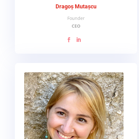
Dragoș Mutașcu
Founder
CEO